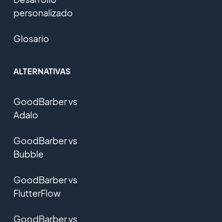
personalizado
Glosario
ALTERNATIVAS
GoodBarber vs
Adalo
GoodBarber vs
Bubble
GoodBarber vs
FlutterFlow
GoodBarber vs