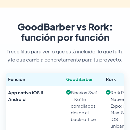
GoodBarber vs Rork:
función por función
Trece filas para ver lo que está incluido, lo que falta
y lo que cambia concretamente para tu proyecto.
Función
GoodBarber
Rork
App nativa iOS &
Binarios Swift
Rork Pro:
Android
+ Kotlin
Native ví
compilados
Expo; Ro
desde el
Max: Swif
back-office
iOS
únicame