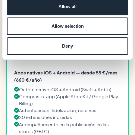
Allow all
Alojamiento y base de datos (datos en Europa)
CMS y back-office completo
Notificaciones push (10.000/mes en el plan de
Allow selection
entrada)
Analítica integrada
Output PWA
Deny
0 % de comisión en las transacciones de e-
commerce
Apps nativas iOS + Android — desde 55 €/mes
(660 €/año)
Output nativo iOS + Android (Swift + Kotlin)
Compras in-app (Apple StoreKit / Google Play
Billing)
Autenticación, fidelización, reservas
20 extensiones incluidas
Acompañamiento en la publicación en las
stores (GBTC)