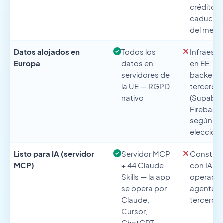
créditos
caducan e
del mes
Datos alojados en
Todos los
Infraestr
Europa
datos en
en EE. UU
servidores de
backend
la UE — RGPD
terceros
nativo
(Supabas
Firebase)
según tu
elección
Listo para IA (servidor
Servidor MCP
Construi
MCP)
+ 44 Claude
con IA, n
Skills — la app
operado 
se opera por
agentes 
Claude,
terceros
Cursor,
ChatGPT