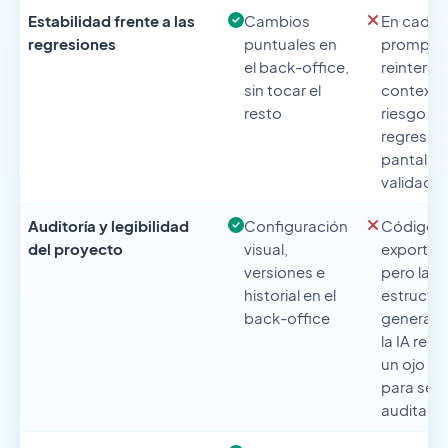
Estabilidad frente a las
Cambios
En cada 
regresiones
puntuales en
prompt, l
el back-office,
reinterpre
sin tocar el
contexto
resto
riesgo de
regresio
pantallas
validada
Auditoría y legibilidad
Configuración
Código f
del proyecto
visual,
exportab
versiones e
pero la
historial en el
estructu
back-office
generada
la IA requ
un ojo té
para ser
auditada