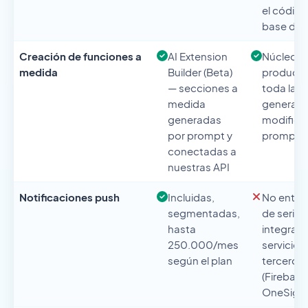
el código
base de 
Creación de funciones a
AI Extension
Núcleo d
medida
Builder (Beta)
product
— secciones a
toda la a
medida
genera y
generadas
modifica
por prompt y
prompt
conectadas a
nuestras API
Notificaciones push
Incluidas,
No entre
segmentadas,
de serie 
hasta
integrar v
250.000/mes
servicio 
según el plan
terceros
(Firebase
OneSigna