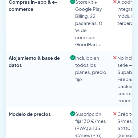
Compras in-app & e-
StoreKit +
A codific
commerce
Google Play
integrar v
Billing, 22
módulos
pasarelas, 0
terceros
% de
comisión
GoodBarber
Alojamiento & base de
Incluido en
No inclui
datos
todos los
serie —
planes, precio
Supabas
fijo
Firebase 
backend
custom 
conectar
Modelo de precios
Suscripción
Créditos:
fija: 30 €/mes
$/mes (Ju
(PWA) a 135
a 200 $
€/mes (Pro)
(Senior / 