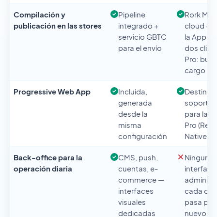
Compilación y
Pipeline
Rork Max
publicación en las stores
integrado +
cloud + e
servicio GBTC
la App St
para el envío
dos clics
Pro: build
cargo
Progressive Web App
Incluida,
Destino 
generada
soporta
desde la
para las 
misma
Pro (Rea
configuración
Native W
Back-office para la
CMS, push,
Ninguna
operación diaria
cuentas, e-
interfaz 
commerce —
administr
interfaces
cada ca
visuales
pasa por
dedicadas
nuevo pr