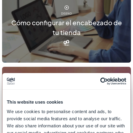
DISEÑO
Cómo configurar el encabezado de
tu tienda
DISEÑO
Cómo configurar el estilo global de
This website uses cookies
tu tienda
We use cookies to personalise content and ads, to
provide social media features and to analyse our traffic.
We also share information about your use of our site with
our social media, advertising and analytics partners who