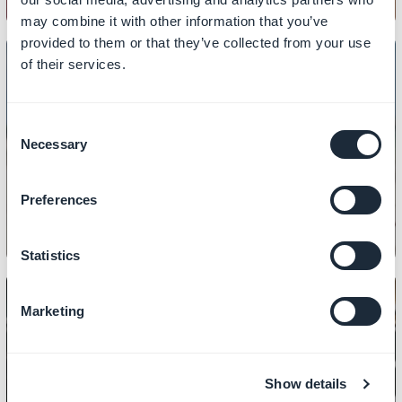
may combine it with other information that you’ve
provided to them or that they’ve collected from your use
of their services.
DISEÑO
Consent
Cómo personalizar los iconos
Necessary
Selection
principales de tu tienda
Preferences
Statistics
Marketing
DISEÑO
Cómo diseñar las secciones de tu
Show details