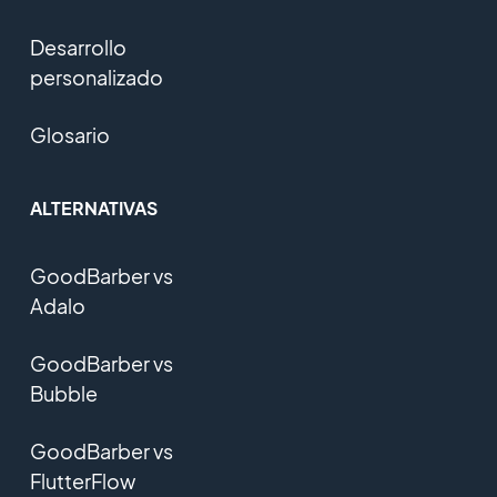
Desarrollo
personalizado
Glosario
ALTERNATIVAS
GoodBarber vs
Adalo
GoodBarber vs
Bubble
GoodBarber vs
FlutterFlow