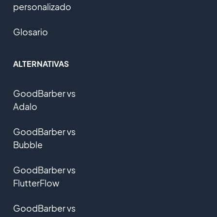
personalizado
Glosario
ALTERNATIVAS
GoodBarber vs
Adalo
GoodBarber vs
Bubble
GoodBarber vs
FlutterFlow
GoodBarber vs