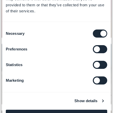
Cómo configurar el estilo global de
provided to them or that they’ve collected from your use
of their services.
tu tienda
Consent
Necessary
Selection
Preferences
Statistics
DISEÑO
Cómo personalizar los iconos
principales de tu tienda
Marketing
Show details