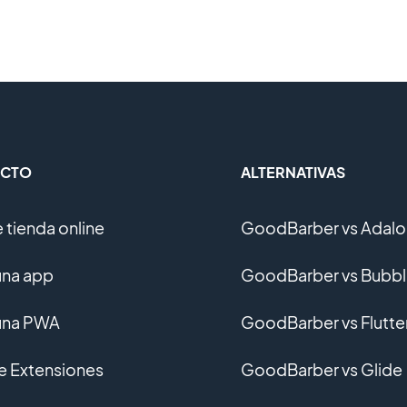
CTO
ALTERNATIVAS
 tienda online
GoodBarber vs Adalo
una app
GoodBarber vs Bubb
una PWA
GoodBarber vs Flutte
de Extensiones
GoodBarber vs Glide