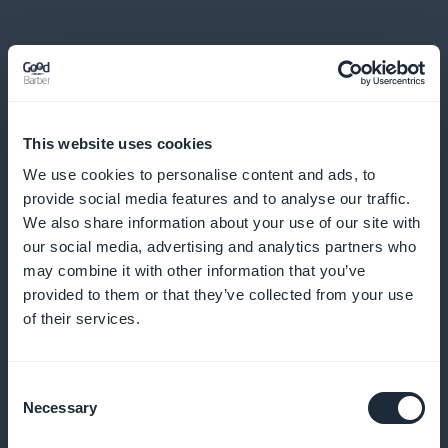
This website uses cookies
Análisis detallados para afinar la
We use cookies to personalise content and ads, to
estrategia de contenidos
provide social media features and to analyse our traffic.
We also share information about your use of our site with
Utilice datos exhaustivos para adaptar su oferta de
our social media, advertising and analytics partners who
may combine it with other information that you’ve
contenidos a las preferencias de los aficionados al
provided to them or that they’ve collected from your use
rugby
of their services.
Consent
Promoción visible desde la página de
Necessary
Selection
inicio