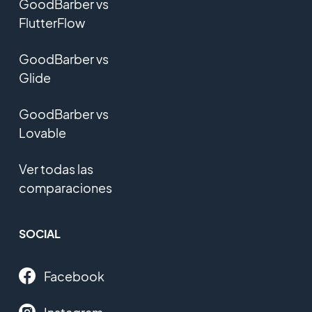
GoodBarber vs
FlutterFlow
GoodBarber vs
Glide
GoodBarber vs
Lovable
Ver todas las
comparaciones
SOCIAL
Facebook