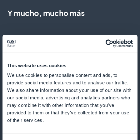
Y mucho, mucho más
This website uses cookies
Estadísticas detalladas sobre los
We use cookies to personalise content and ads, to
abonados a los contenidos de biología y
provide social media features and to analyse our traffic.
medio ambiente
We also share information about your use of our site with
our social media, advertising and analytics partners who
Acceda a análisis precisos de sus abonados y
may combine it with other information that you’ve
provided to them or that they’ve collected from your use
optimice su estrategia de contenidos
of their services.