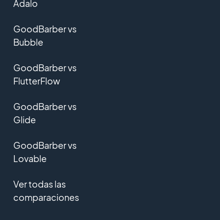
Adalo
GoodBarber vs
Bubble
GoodBarber vs
FlutterFlow
GoodBarber vs
Glide
GoodBarber vs
Lovable
Ver todas las
comparaciones