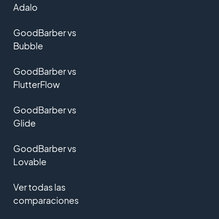
Adalo
GoodBarber vs
Bubble
GoodBarber vs
FlutterFlow
GoodBarber vs
Glide
GoodBarber vs
Lovable
Ver todas las
comparaciones