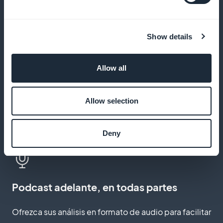
Los estudiantes de tu audiencia guardan artículos y
notas para volver a ellos más tarde, incluso sin
Show details
conexión
Allow all
Empuje para nuevos episodios
Allow selection
Informa a tus oyentes en cuanto se publique una
reseña, un post o un episodio, para aumentar la
Deny
apertura y la escucha
Podcast adelante, en todas partes
Ofrezca sus análisis en formato de audio para facilitar