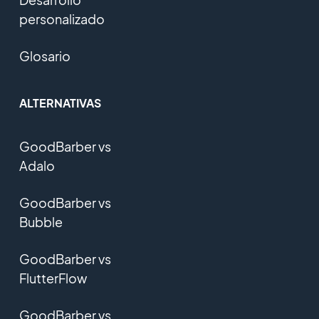
personalizado
Glosario
ALTERNATIVAS
GoodBarber vs
Adalo
GoodBarber vs
Bubble
GoodBarber vs
FlutterFlow
GoodBarber vs