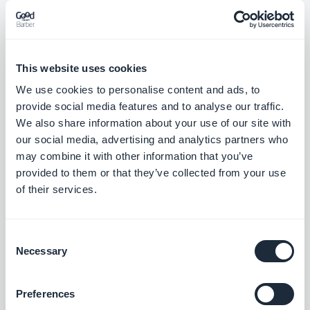
Sección de Envío
Contenido generado por el usuario
integrado en tu aplicación. Interactúa con
tu audiencia, gracias a la sección de envío
Gratis
de GoodBarber
This website uses cookies
We use cookies to personalise content and ads, to
provide social media features and to analyse our traffic.
CMS Artículos
We also share information about your use of our site with
Crea y publica artículos desde tu back
our social media, advertising and analytics partners who
office
may combine it with other information that you’ve
Gratis
provided to them or that they’ve collected from your use
of their services.
CMS Podcasts
Consent
Transmite tus podcasts en tu app
Necessary
Selection
Gratis
Preferences