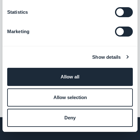
CMS Fotos
Statistics
Publica tus fotos en tu app
Marketing
Gratis
Show details
CMS Acerca de
Preséntate con una sección dedicada
Allow all
Gratis
Allow selection
Deny