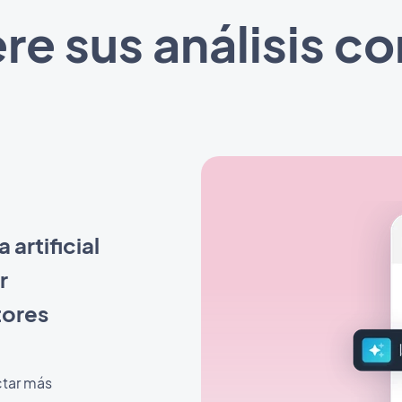
re sus análisis con
 artificial
r
tores
ctar más