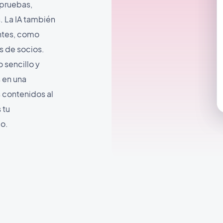
 pruebas,
. La IA también
antes, como
s de socios.
 sencillo y
 en una
s contenidos al
 tu
jo.