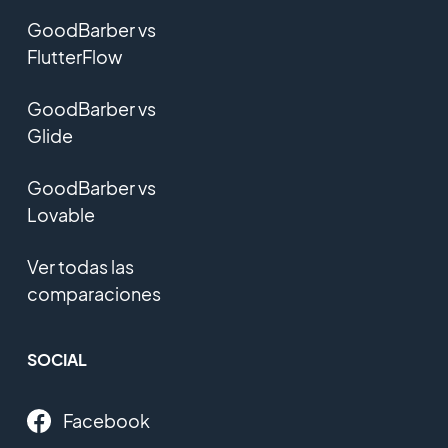
GoodBarber vs
FlutterFlow
GoodBarber vs
Glide
GoodBarber vs
Lovable
Ver todas las
comparaciones
SOCIAL
Facebook