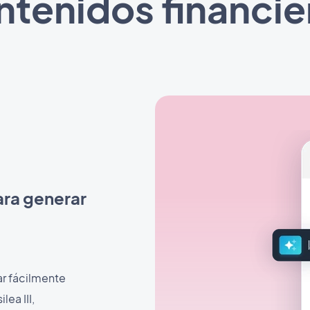
ntenidos financie
 para generar
ar fácilmente
ea III,