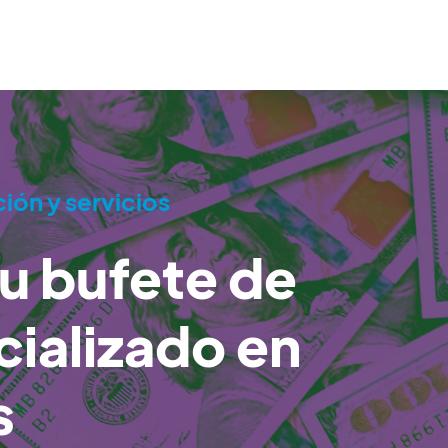
ón y servicios
su bufete de
ializado en
s