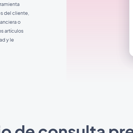
rramienta
 del cliente,
nanciera o
s artículos
ad y le
io de consulta pr