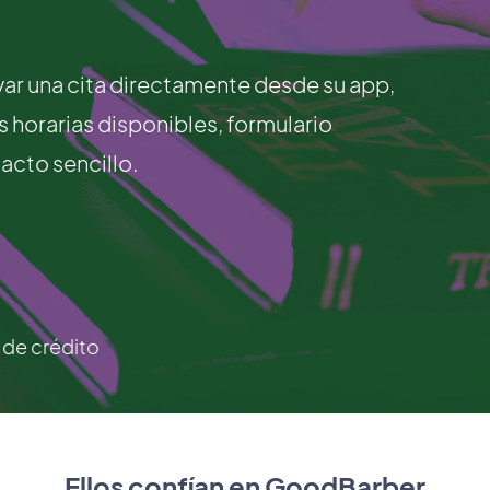
rvar una cita directamente desde su app,
jas horarias disponibles, formulario
acto sencillo.
a de crédito
Ellos confían en GoodBarber