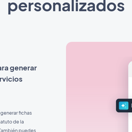
personalizados
 para generar
rvicios
 generar fichas
atuto de la
). También puedes