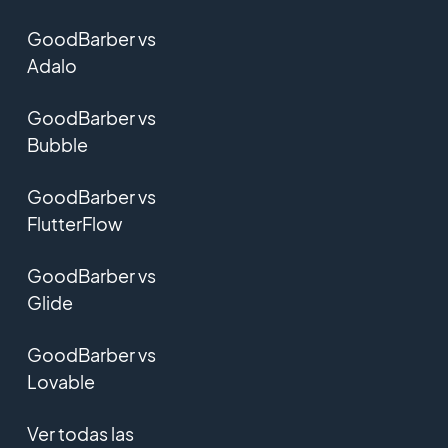
GoodBarber vs
Adalo
GoodBarber vs
Bubble
GoodBarber vs
FlutterFlow
GoodBarber vs
Glide
GoodBarber vs
Lovable
Ver todas las