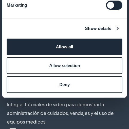
heridas en casa
Marketing
Show details
Podcasts sobre educación terapéutica
Ofrezca episodios de audio para guiar a sus
Allow all
pacientes a través de los pasos necesarios para
cuidar y gestionar su tratamiento
Allow selection
Deny
Vídeos de demostración de enfermería
Integrar tutoriales de vídeo para demostrar la
administración de cuidados, vendajes y el uso de
equipos médicos