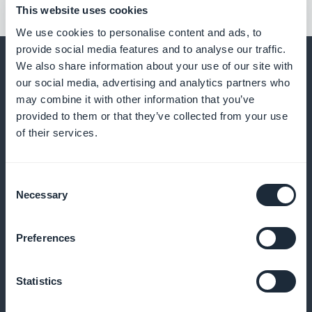
This website uses cookies
We use cookies to personalise content and ads, to
provide social media features and to analyse our traffic.
We also share information about your use of our site with
our social media, advertising and analytics partners who
may combine it with other information that you’ve
Y mucho, mucho más
provided to them or that they’ve collected from your use
of their services.
Consent
Necessary
Selection
Preferences
Artículos sobre buenas prácticas
Publicar artículos detallados que expliquen
Statistics
protocolos de cuidados, higiene y tratamiento de