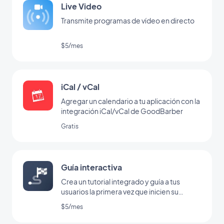
Live Video
Transmite programas de vídeo en directo
$5/mes
iCal / vCal
Agregar un calendario a tu aplicación con la
integración iCal/vCal de GoodBarber
Gratis
Guía interactiva
Crea un tutorial integrado y guía a tus
usuarios la primera vez que inicien su
aplicación
$5/mes