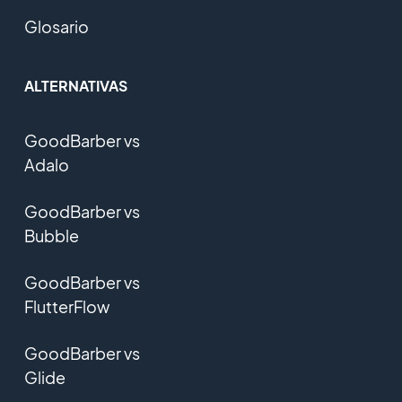
Glosario
ALTERNATIVAS
GoodBarber vs
Adalo
GoodBarber vs
Bubble
GoodBarber vs
FlutterFlow
GoodBarber vs
Glide