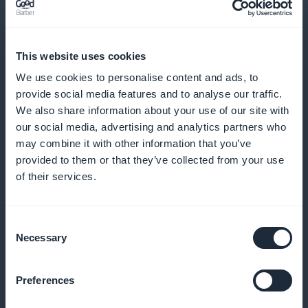
Integrar vídeos para enriquecer la
experiencia de aprendizaje
This website uses cookies
Añada contenidos de vídeo para diversificar los
We use cookies to personalise content and ads, to
formatos de enseñanza y mejorar la participación de
provide social media features and to analyse our traffic.
los estudiantes
We also share information about your use of our site with
our social media, advertising and analytics partners who
may combine it with other information that you’ve
provided to them or that they’ve collected from your use
Enviar notificaciones push para animar a
of their services.
la gente a tomar nuevos cursos
Informe a sus alumnos tan pronto como esté
Consent
Necessary
disponible un nuevo módulo para maximizar su
Selection
participación
Preferences