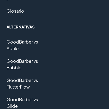
Glosario
ALTERNATIVAS
GoodBarber vs
Adalo
GoodBarber vs
Bubble
GoodBarber vs
FlutterFlow
GoodBarber vs
Glide