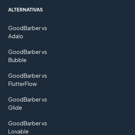
ALTERNATIVAS
GoodBarber vs
Adalo
GoodBarber vs
Bubble
GoodBarber vs
FlutterFlow
GoodBarber vs
Glide
GoodBarber vs
Lovable