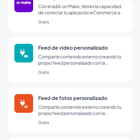
Con el add-on Make, tienes la capacidad
de conectar tu aplicación eCommerce a
miles de otros servicios online. Es el add-
Gratis
on perfecto para configurar
automatizaciones sin tener que codificar.
(Debes tener una cuenta en
www.make.com para utilizar este add-on)
Feed de video personalizado
Comparte contenido externo creando tu
propio feed personalizado con la
integración personalizada de GoodBarber.
Gratis
Feed de fotos personalizado
Comparte contenido externo creando tu
propio feed personalizado con la
integración personalizada de GoodBarber.
Gratis