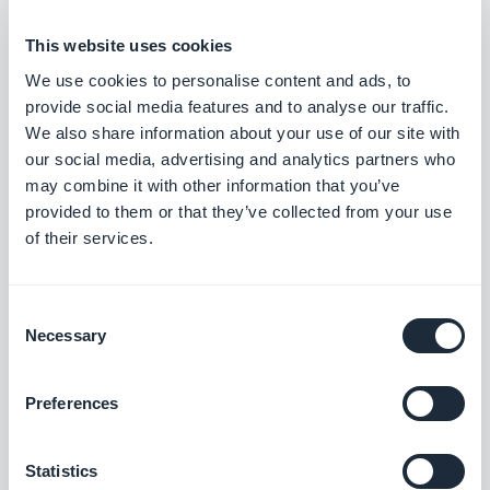
de inspiración. Descubre cómo implementar
This website uses cookies
ideas originales y adaptarlas a tu propio
We use cookies to personalise content and ads, to
proyecto para crear una aplicación
provide social media features and to analyse our traffic.
excepcional.
We also share information about your use of our site with
our social media, advertising and analytics partners who
may combine it with other information that you’ve
provided to them or that they’ve collected from your use
of their services.
Extensiones asociadas
Consent
Necessary
Selection
Preferences
Make
Statistics
Con el add-on Make, tienes la capacidad