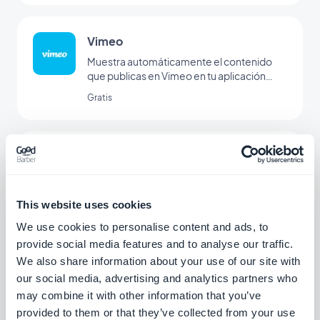
Vimeo
Muestra automáticamente el contenido
que publicas en Vimeo en tu aplicación
GoodBarber con nuestra integración de
Gratis
Vimeo, para la sincronización en tiempo
real de tus publicaciones.
Podcast Feed
Ofrece a tus usuarios un acceso directo a
tus podcasts.
This website uses cookies
Gratis
We use cookies to personalise content and ads, to
provide social media features and to analyse our traffic.
We also share information about your use of our site with
Feed de video personalizado
our social media, advertising and analytics partners who
Comparte contenido externo creando tu
may combine it with other information that you’ve
propio feed personalizado con la
provided to them or that they’ve collected from your use
integración personalizada de GoodBarber.