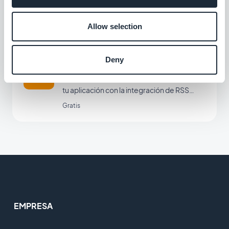
de tu sitio web de WordPress en tu
aplicación con el plugin GoodBarber
Gratis
Allow selection
Wordpress
Deny
RSS Feed
Sincroniza tu contenido online externo con
tu aplicación con la integración de RSS
feed de GoodBarber.
Gratis
EMPRESA