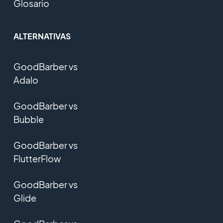
Glosario
ALTERNATIVAS
GoodBarber vs
Adalo
GoodBarber vs
Bubble
GoodBarber vs
FlutterFlow
GoodBarber vs
Glide