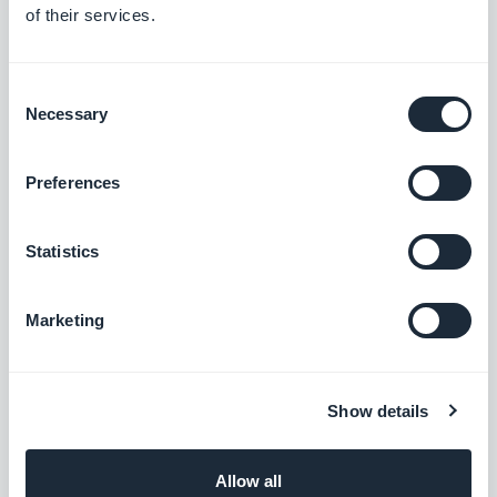
Gratis
of their services.
Consent
Feed de Sonido personalizado
Necessary
Selection
Integra archivos de audio en tu aplicación
creando tu propio feed personalizado con
la integración de sonido personalizado de
Preferences
Gratis
GoodBarber.
Statistics
YouTube
Publica automáticamente contenido de tu
Marketing
canal de YouTube en tu aplicación con la
integración de YouTube GoodBarber.
Gratis
Show details
WordPress Plugin
Allow all
Comparte automáticamente el contenido