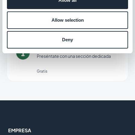
Allow all
Crea un tutorial integrado y guía a tus
usuarios la primera vez que inicien su
aplicación
Allow selection
$5/mes
Deny
CMS Acerca de
Preséntate con una sección dedicada
Gratis
EMPRESA