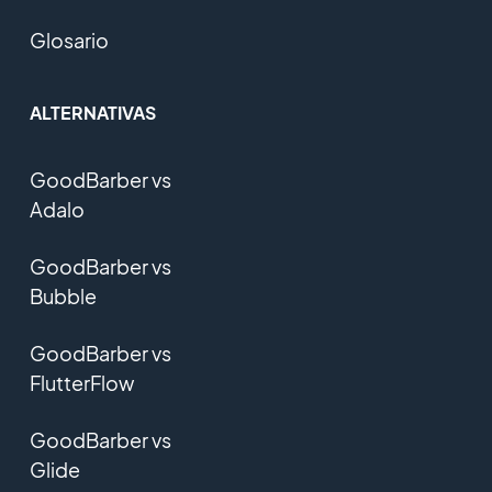
Glosario
ALTERNATIVAS
GoodBarber vs
Adalo
GoodBarber vs
Bubble
GoodBarber vs
FlutterFlow
GoodBarber vs
Glide