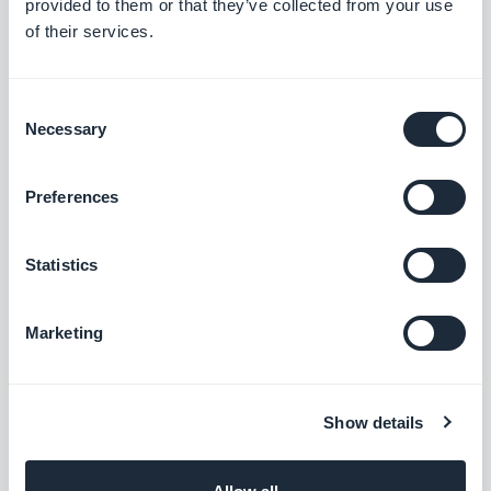
provided to them or that they’ve collected from your use
of their services.
Gratis
Consent
Necessary
Videos CMS
Selection
Comparte tus videos en tu app
Preferences
Gratis
Statistics
CMS Podcasts
Marketing
Transmite tus podcasts en tu app
Gratis
Show details
Guía interactiva