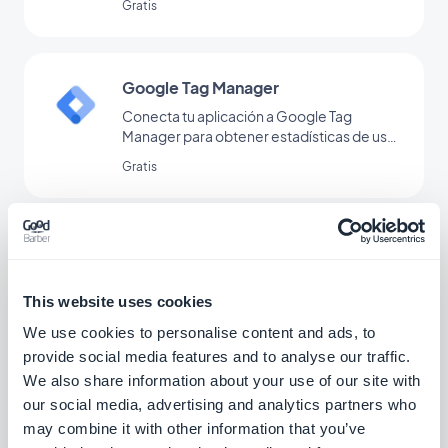
Gratis
Google Tag Manager
Conecta tu aplicación a Google Tag
Manager para obtener estadísticas de uso
adicionales
Gratis
Countly
Analiza las estadísticas de uso de tu app
This website uses cookies
Gratis
We use cookies to personalise content and ads, to
provide social media features and to analyse our traffic.
We also share information about your use of our site with
our social media, advertising and analytics partners who
CMS Fotos
may combine it with other information that you’ve
Publica tus fotos en tu app