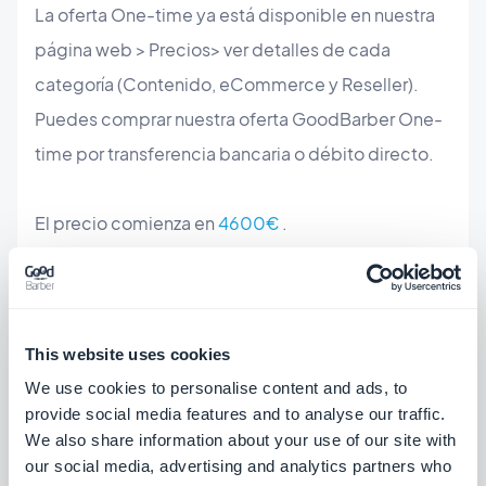
La oferta One-time ya está disponible en nuestra
página web > Precios> ver detalles de cada
categoría (Contenido, eCommerce y Reseller).
Puedes comprar nuestra oferta GoodBarber One-
time por transferencia bancaria o débito directo.
El precio comienza en
4600€
.
This website uses cookies
Tasas adicionales: Para enviar aplicaciones a la
We use cookies to personalise content and ads, to
App Store y Google Play, es necesario registrarse
provide social media features and to analyse our traffic.
como desarrollador directamente con Apple
We also share information about your use of our site with
(99€/año o 299€/año para el Apple Developer
our social media, advertising and analytics partners who