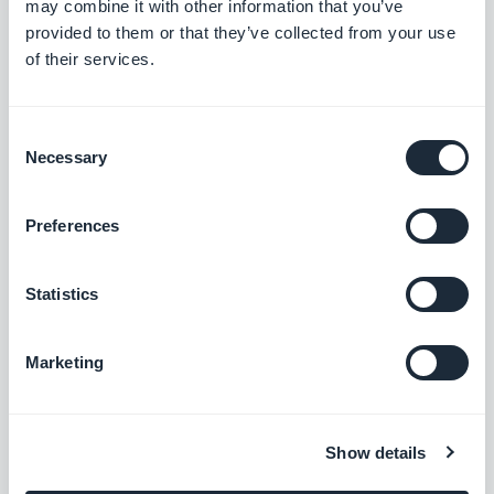
may combine it with other information that you’ve
Enterprise Program) y Google (25€ de por vida).
provided to them or that they’ve collected from your use
La creación y publicación de tu Progressive Web
of their services.
App no requiere ningún coste adicional.
Consent
Más información sobre esta oferta
Necessary
Selection
Preferences
Oferta One-Time
Statistics
Marketing
Show details