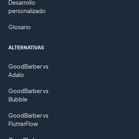
Desarrollo
personalizado
Glosario
ALTERNATIVAS
GoodBarber vs
Adalo
GoodBarber vs
Bubble
GoodBarber vs
FlutterFlow