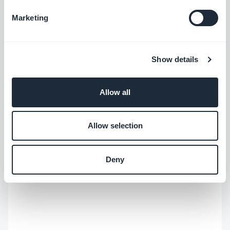
ayudarte a sacar el máximo partido a
Marketing
Leer más
GoodBarber, análisis sobre las tendencias que
están transformando el mundo móvil y el no-
code, así como algunas reflexiones sobre el
Show details
impacto de la inteligencia artificial en nuestro
sector. Si algún artículo te inspira una
pregunta, una idea o una experiencia que
Allow all
quieras compartir, conversemos en los
comentarios.
Allow selection
Deny