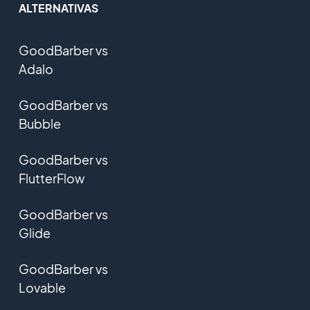
ALTERNATIVAS
GoodBarber vs
Adalo
GoodBarber vs
Bubble
GoodBarber vs
FlutterFlow
GoodBarber vs
Glide
GoodBarber vs
Lovable