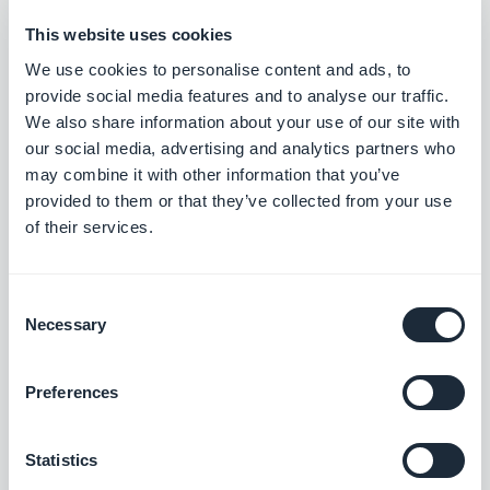
contacta con nosotros a través de soporte y te
This website uses cookies
explicaremos qué hacer.
We use cookies to personalise content and ads, to
provide social media features and to analyse our traffic.
Con la nueva arquitectura ya en funcionamiento,
We also share information about your use of our site with
todo el equipo está deseando volver a trabajar en
our social media, advertising and analytics partners who
may combine it with other information that you’ve
el desarrollo de productos y en las nuevas
provided to them or that they’ve collected from your use
funciones que tenemos previsto poner en línea.
of their services.
Consent
Necessary
Selection
SOBRE EL AUTOR
Preferences
Jerome Granados
CMO
Statistics
Soy CMO y socio de GoodBarber. A través de
este blog, comparto consejos prácticos para