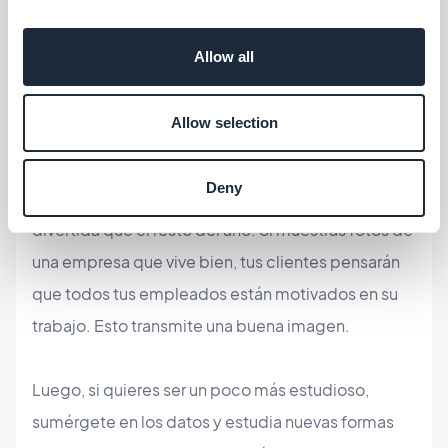
adquirir nuevos clientes. Las redes sociales son
aún más adecuadas para el tono alegre de las
Allow all
vacaciones que el blog. En el blog, tratas temas de
profundidad en general. En las redes sociales, los
Allow selection
mensajes son más cortos y/o más gráficos (vídeos,
fotos, animaciones, emoticonos...). Aprovecha
Deny
para transmitir una imagen un poco más humana y
divertida que el resto del año. Si muestras fotos de
una empresa que vive bien, tus clientes pensarán
que todos tus empleados están motivados en su
trabajo. Esto transmite una buena imagen.
Luego, si quieres ser un poco más estudioso,
sumérgete en los datos y estudia nuevas formas