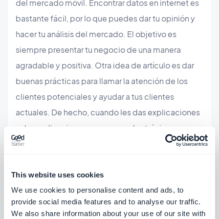
del mercado móvil. Encontrar datos en internet es
bastante fácil, por lo que puedes dar tu opinión y
hacer tu análisis del mercado. El objetivo es
siempre presentar tu negocio de una manera
agradable y positiva. Otra idea de artículo es dar
buenas prácticas para llamar la atención de los
clientes potenciales y ayudar a tus clientes
actuales. De hecho, cuando les das explicaciones
sobre aplicaciones por correo electrónico, por
ejemplo, es una buena idea respaldar tus palabras
con una publicación de blog. El cliente dispondrá
de un documento escrito que podrá guardar y
This website uses cookies
utilizar posteriormente. Esta también es una buena
We use cookies to personalise content and ads, to
provide social media features and to analyse our traffic.
manera de ahorrar tiempo al tratar con tus
We also share information about your use of our site with