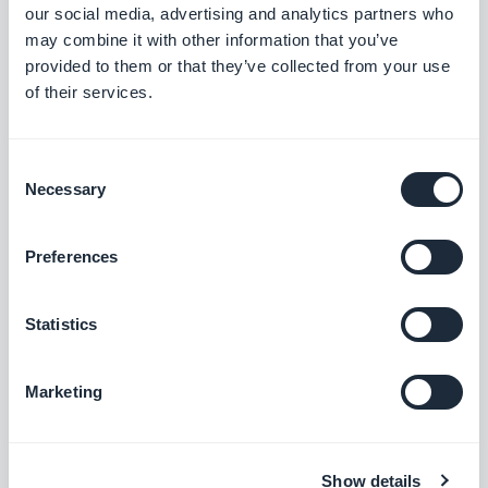
solicitudes de soporte. Finalmente, puedes usar el
our social media, advertising and analytics partners who
tiempo para hablar sobre un tema más ligero o
may combine it with other information that you’ve
provided to them or that they’ve collected from your use
poco convencional. Incluso tus lectores necesitan
of their services.
desahogarse y disfrutarán leyendo una
publicación humorística o una con imágenes de su
Consent
lugar de vacaciones.
Necessary
Selection
Redes sociales
Preferences
Lo repetimos a menudo, pero las redes sociales
Statistics
siguen siendo un canal de comunicación muy
importante para los resellers de aplicaciones
Marketing
móviles. Primero porque te permite estar en
contacto con tus "fans" y segundo porque puedes
Show details