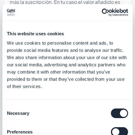
más la suscripción. En tu caso el valor añadido es
evidente porque ofreces un servicio que
controlarás de la A a la Z y que podrás facturar
como quieras. Además, nuestra herramienta es
This website uses cookies
totalmente de marca blanca, por lo que incluso si
We use cookies to personalise content and ads, to
le das acceso al back-office a tu cliente para que
provide social media features and to analyse our traffic.
We also share information about your use of our site with
haga cambios él mismo, no verá nuestra marca.
our social media, advertising and analytics partners who
Esta es una buena idea para diversificar tu oferta y
may combine it with other information that you’ve
generar más ingresos. Reportamos un ejemplo de
provided to them or that they’ve collected from your use
of their services.
una
empresa de comunicación
que decidió usar
GoodBarber para vender aplicaciones a sus
Consent
clientes sin dejar de ser autónomo.
Necessary
Selection
​4/ Eres un multiemprendedor
Preferences