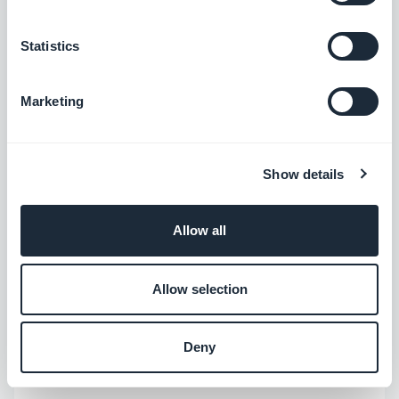
Tenemos en nuestras filas de Reseller a
Statistics
multiemprendedores. Estas personas suelen tener
varios negocios y siempre están buscando
Marketing
oportunidades para hacer crecer su oferta de
servicios y generar ingresos. A veces, otros se
Show details
especializan en un negocio y se dan cuenta de que
sus pares tienen una necesidad creciente de
Allow all
aplicaciones. En este caso, no son
necesariamente expertos en aplicaciones, pero
Allow selection
conocen su industria a la perfección. Para que
sepan cuáles son las necesidades de ese sector
en particular. Esta es una fortaleza en sí misma y les
Deny
permite adquirir rápidamente los primeros