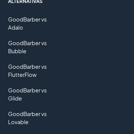
ALTERNATIVAS
GoodBarber vs
Adalo
GoodBarber vs
Bubble
GoodBarber vs
FlutterFlow
GoodBarber vs
Glide
GoodBarber vs
Lovable