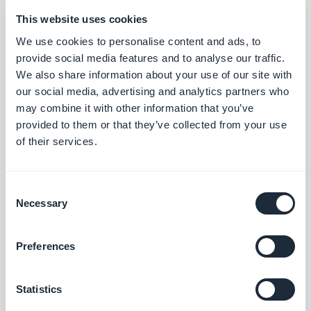
desde altavoces que funcionan mediante velas
This website uses cookies
hasta drones para inspeccionar o incluso los más
We use cookies to personalise content and ads, to
novedosos desarrollos en apps de salud y las ideas
provide social media features and to analyse our traffic.
más innovadoras del sector de las finanzas. Sería
We also share information about your use of our site with
imposible el decidirme sobre qué me sorprendió
our social media, advertising and analytics partners who
may combine it with other information that you’ve
más – a pesar de que estoy contento de afirmar
provided to them or that they’ve collected from your use
que, a juzgar por los rumores que rodeaban nuestro
of their services.
puesto, ¡GoodBarber definitivamente se colocó en
la lista restringida de algunos de los otros
Consent
asistentes!
Necessary
Selection
Preferences
Comentario de Katrina Bertacci:
Statistics
Justo acabamos de regresar del Web Summit.