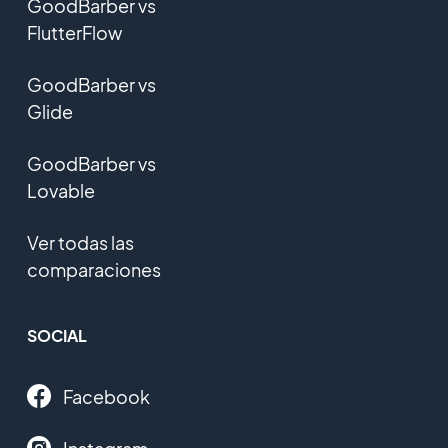
GoodBarber vs
FlutterFlow
GoodBarber vs
Glide
GoodBarber vs
Lovable
Ver todas las
comparaciones
SOCIAL
Facebook