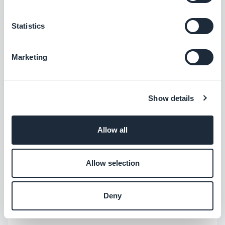
Add-on Chat
Corrección de un problema que
Statistics
provocaba la desaparición de la
conversación.
Marketing
Otras correcciones y mejoras
Show details
Corrección de un problema que
provocaba un crash durante la
Allow all
recepción de una notificación push
sobre Android Oreo.
Allow selection
En el navegador web interno, corrección
de un problema que provocaba un crash
cuando un usuario abría un enlace.
Deny