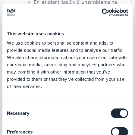
En las plantillas 2 y 6, un problema ha
sido resuelto relativo a la barra blanca
inferior sobre los dispositivos Samsung.
This website uses cookies
Add-on Autentificación
We use cookies to personalise content and ads, to
Corrección de un problema que
provide social media features and to analyse our traffic.
We also share information about your use of our site with
provocaba un crash con la conexión
our social media, advertising and analytics partners who
Facebook.
may combine it with other information that you’ve
En la página de perfil, corrección de un
provided to them or that they’ve collected from your use
of their services.
bug que provocaba un problema de
visualización en os campos
Consent
desplegables cuando este campo era
Necessary
Selection
requerido.
Preferences