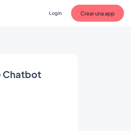
Crear una app
Login
G Chatbot