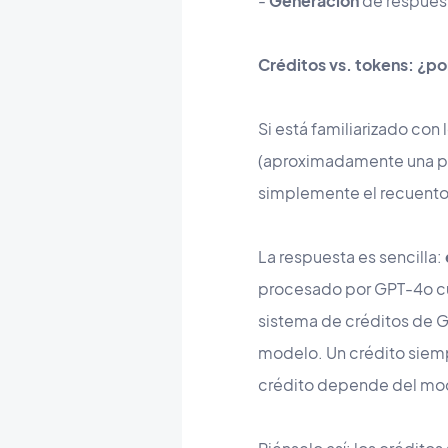
-
Generación
de respuest
Créditos vs. tokens: ¿p
Si está familiarizado co
(aproximadamente una pa
simplemente el recuento
La respuesta es sencilla:
procesado por GPT-4o cu
sistema de créditos de G
modelo. Un crédito siemp
crédito depende del mod