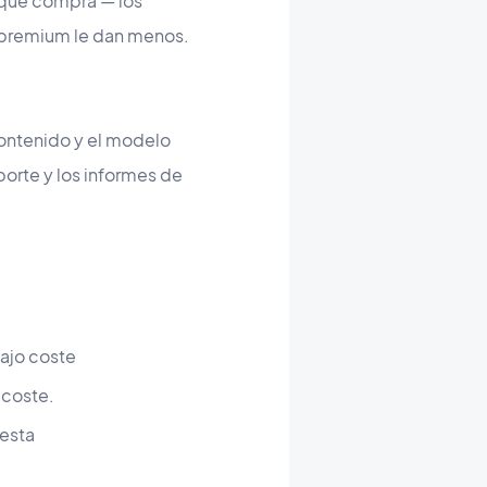
s que compra — los
 premium le dan menos.
ontenido y el modelo
porte y los informes de
ajo coste
 coste.
esta