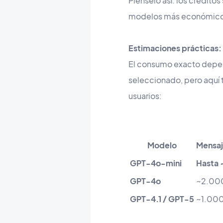
Piénselo así: los crédit
modelos más económicos 
Estimaciones prácticas:
El consumo exacto depend
seleccionado, pero aquí t
usuarios:
Modelo
Mensaj
GPT-4o-mini
Hasta 
GPT-4o
~2.00
GPT-4.1 / GPT-5
~1.000