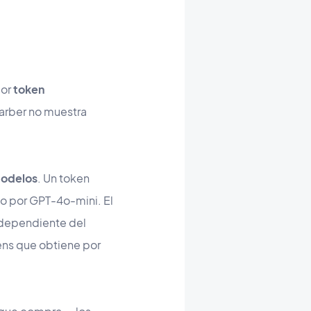
por
token
arber no muestra
modelos
. Un token
o por GPT-4o-mini. El
ndependiente del
ens que obtiene por