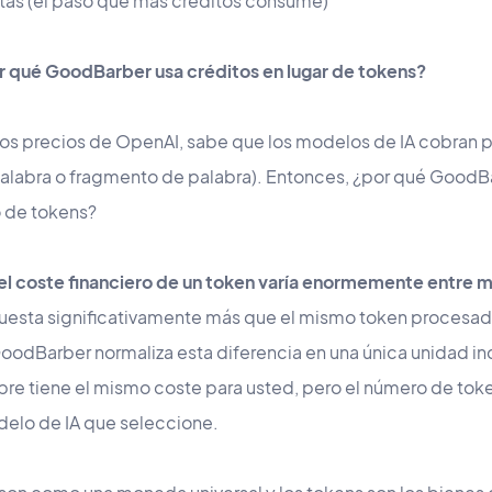
as (el paso que más créditos consume)
or qué GoodBarber usa créditos en lugar de tokens?
n los precios de OpenAI, sabe que los modelos de IA cobran 
labra o fragmento de palabra). Entonces, ¿por qué GoodB
 de tokens?
el coste financiero de un token varía enormemente entre 
esta significativamente más que el mismo token procesad
oodBarber normaliza esta diferencia en una única unidad i
re tiene el mismo coste para usted, pero el número de tok
elo de IA que seleccione.