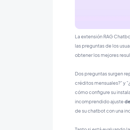
La extensión RAG Chatbot
las preguntas de los usu
obtener los mejores resu
Dos preguntas surgen re
créditos mensuales?" y "
cómo configure su instal
incomprendido ajuste
de
de su chatbot con una in
Tanto si está evaluando la