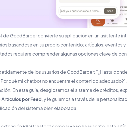
 de GoodBarber convierte su aplicación en un asistente in
arios basándose en su propio contenido: artículos, eventos 
ltados requiere comprender algunas opciones clave de con
petidamente de los usuarios de GoodBarber: "¿Hasta dónde
¿Por qué mi chatbot no encuentra el contenido adecuado?".
ación. En esta guía, desglosamos el sistema de créditos, e
 Artículos por Feed
, y le guiamos a través de la personaliza
dicación del sistema bien elaborada.
 extensión RAG Chatbot como si ya se ha suscrito, este artícu