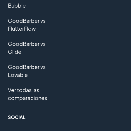
Bubble
GoodBarber vs
FlutterFlow
GoodBarber vs
Glide
GoodBarber vs
Lovable
Ver todas las
comparaciones
SOCIAL