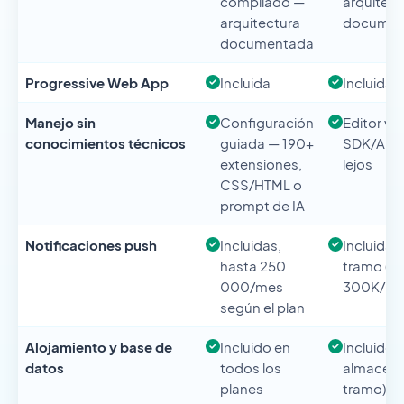
compilado —
arquitect
arquitectura
documen
documentada
Progressive Web App
Incluida
Incluida
Manejo sin
Configuración
Editor vis
conocimientos técnicos
guiada — 190+
SDK/API p
extensiones,
lejos
CSS/HTML o
prompt de IA
Notificaciones push
Incluidas,
Incluidas
hasta 250
tramo (1
000/mes
300K/me
según el plan
Alojamiento y base de
Incluido en
Incluido 
datos
todos los
almacena
planes
tramo)