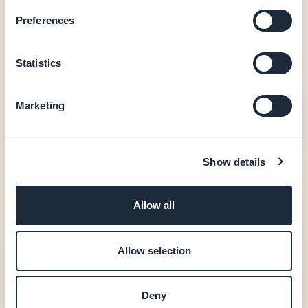
Salida nativa iOS + Android (Swift + Kotlin)
Compras in-app (Apple StoreKit / Google Play
Preferences
Billing)
Autenticación de usuario, fidelización, reservas
Statistics
20 extensiones incluidas
Acompañamiento en la publicación en stores
(GBTC)
Marketing
Ver precios
Show details
BuildFire
Allow all
165 $
/mes (Standard)
Allow selection
Self-service desde 165 $/mes (Standard)
Compra in-app limitada a 1 en Growth (315
Deny