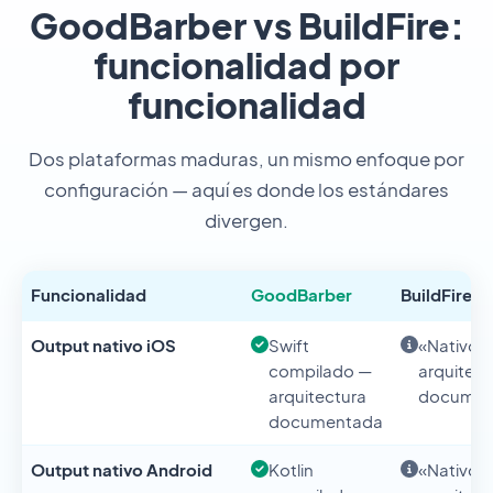
GoodBarber vs BuildFire:
funcionalidad por
funcionalidad
Dos plataformas maduras, un mismo enfoque por
configuración — aquí es donde los estándares
divergen.
Funcionalidad
GoodBarber
BuildFire
Output nativo iOS
Swift
«Nativo»
compilado —
arquitect
arquitectura
documen
documentada
Output nativo Android
Kotlin
«Nativo»