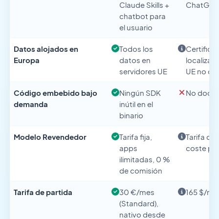
Claude Skills +
ChatGP
chatbot para
el usuario
Datos alojados en
Todos los
Certific
Europa
datos en
localizac
servidores UE
UE no d
Código embebido bajo
Ningún SDK
No docu
demanda
inútil en el
binario
Modelo Revendedor
Tarifa fija,
Tarifa de
apps
coste por
ilimitadas, 0 %
de comisión
Tarifa de partida
30 €/mes
165 $/me
(Standard),
nativo desde