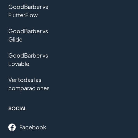
GoodBarber vs
FlutterFlow
GoodBarber vs
Glide
GoodBarber vs
Lovable
Ver todas las
comparaciones
SOCIAL
Facebook