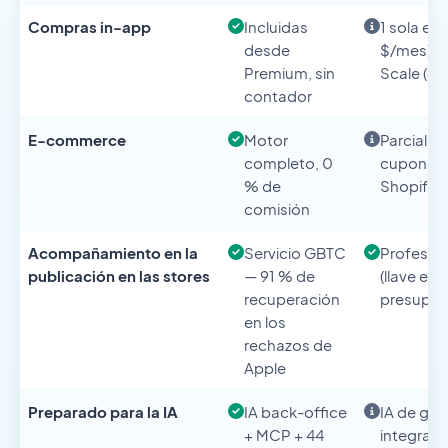
Compras in-app
Incluidas
1 sola en
desde
$/mes), i
Premium, sin
Scale (4
contador
E-commerce
Motor
Parcial —
completo, 0
cupones,
% de
Shopify
comisión
Acompañamiento en la
Servicio GBTC
Professio
publicación en las stores
— 91 % de
(llave en
recuperación
presupue
en los
rechazos de
Apple
Preparado para la IA
IA back-office
IA de ges
+ MCP + 44
integraci