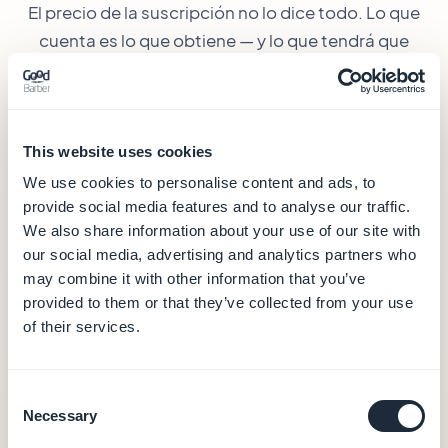
El precio de la suscripción no lo dice todo. Lo que
cuenta es lo que obtiene — y lo que tendrá que
desbloquear al subir de tramo.
GoodBarber
— desde 30 €/mes
This website uses cookies
We use cookies to personalise content and ads, to
30 €
provide social media features and to analyse our traffic.
/mes (facturación anual)
We also share information about your use of our site with
our social media, advertising and analytics partners who
Alojamiento y base de datos (datos en Europa)
may combine it with other information that you’ve
CMS y back-office editorial
provided to them or that they’ve collected from your use
Notificaciones push (10.000/mes)
Analytics integrados
of their services.
Salida PWA
0 % de comisión sobre las transacciones
Consent
Necessary
Selection
Apps nativas iOS + Android — desde 55 €/mes