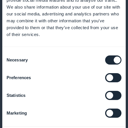
provide social media features and to analyse our traffic.
We also share information about your use of our site with
our social media, advertising and analytics partners who
Notificaciones push personalizadas
may combine it with other information that you’ve
provided to them or that they’ve collected from your use
of their services.
Anuncie sus nuevos productos o promociones en
directo en la pantalla del cliente
Consent
Necessary
Selection
Descuentos por perfil
Preferences
Ofrezca promociones por tipo de cliente, producto
o periodo
Statistics
Marketing
Aplicación de marca blanca