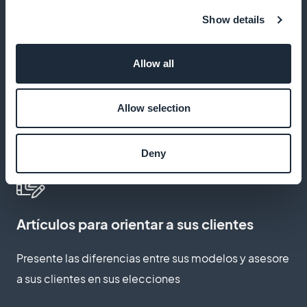
Promociona tu identidad sin mencionar herramientas
Show details
de terceros en tu aplicación
Allow all
Reinicio automático de la cesta
Allow selection
Anime a sus clientes a completar los pedidos
Deny
abandonados
Artículos para orientar a sus clientes
Presente las diferencias entre sus modelos y asesore
a sus clientes en sus elecciones