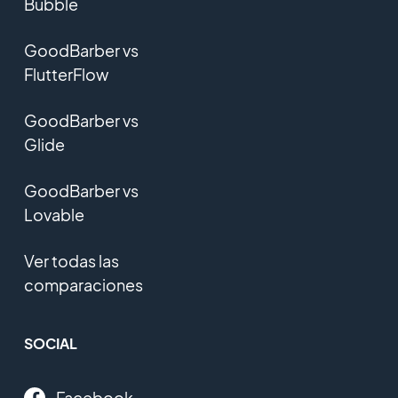
Bubble
GoodBarber vs
FlutterFlow
GoodBarber vs
Glide
GoodBarber vs
Lovable
Ver todas las
comparaciones
SOCIAL
Facebook