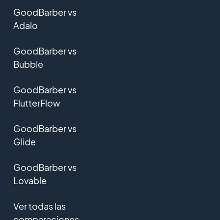
GoodBarber vs
Adalo
GoodBarber vs
Bubble
GoodBarber vs
FlutterFlow
GoodBarber vs
Glide
GoodBarber vs
Lovable
Ver todas las
comparaciones