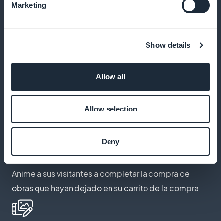
Ofrecer descuentos específicos según usuario, obra
Marketing
o periodo
Show details
Aplicación 100% de marca blanca
Allow all
Se destaca su identidad visual, sin mencionar
GoodBarber
Allow selection
Deny
Relanzamiento de la cesta abandonada
Anime a sus visitantes a completar la compra de
obras que hayan dejado en su carrito de la compra