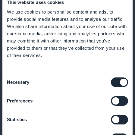
This website uses cookies
We use cookies to personalise content and ads, to
Compra exprés en un clic
provide social media features and to analyse our traffic.
We also share information about your use of our site with
Active la compra directa desde la lista de sus obras
our social media, advertising and analytics partners who
para simplificar la navegación
may combine it with other information that you’ve
provided to them or that they’ve collected from your use
of their services.
Notificaciones push específicas
Consent
Necessary
Informe a sus abonados en cuanto una nueva obra
Selection
esté en línea o agotada
Preferences
Descuentos personalizados
Statistics