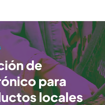
s
ción de
rónico para
uctos locales