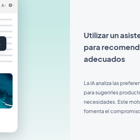
Utilizar un asist
para recomenda
adecuados
La IA analiza las prefer
para sugerirles producto
necesidades. Este mot
fomenta el compromiso 