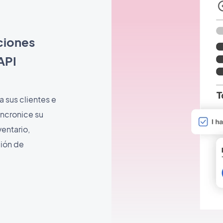
ciones
API
 sus clientes e
sincronice su
entario,
ción de