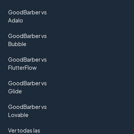
GoodBarber vs
Adalo
GoodBarber vs
Bubble
GoodBarber vs
FlutterFlow
GoodBarber vs
Glide
GoodBarber vs
Lovable
Ver todas las