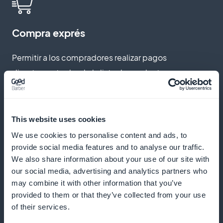
Compra exprés
Permitir a los compradores realizar pagos
directamente desde la lista de productos
Notificaciones push
This website uses cookies
We use cookies to personalise content and ads, to
Envía notificaciones para alertar a tu audiencia de
provide social media features and to analyse our traffic.
nuevas vidas y promociones
We also share information about your use of our site with
our social media, advertising and analytics partners who
may combine it with other information that you’ve
provided to them or that they’ve collected from your use
Códigos de descuento dinámicos
of their services.