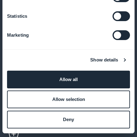
Notifique a sus clientes en cuanto publique una
nueva gama o edición limitada
Statistics
Marketing
Promociones específicas inteligentes
Cree códigos de cupón basados en el
Show details
comportamiento y el historial de compras
Allow all
Aplicación 100% en su imagen
Allow selection
Ofrezca su aplicación móvil con su propia marca, sin
mencionar a terceros
Deny