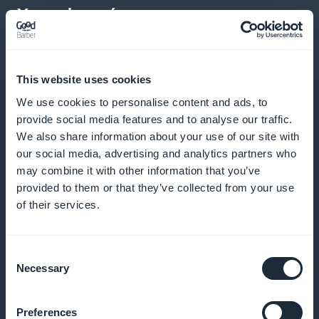
Y mucho más
This website uses cookies
We use cookies to personalise content and ads, to
provide social media features and to analyse our traffic.
We also share information about your use of our site with
Control rápido activado
our social media, advertising and analytics partners who
may combine it with other information that you’ve
Permitir la compra inmediata sin tener que pasar por
provided to them or that they’ve collected from your use
la ficha de producto, para agilizar el proceso de
of their services.
pedido
Consent
Necessary
Selection
Impulso de nuevos productos
Preferences