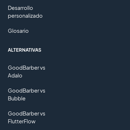
Desarrollo
personalizado
Glosario
ALTERNATIVAS
GoodBarber vs
Adalo
GoodBarber vs
Bubble
GoodBarber vs
FlutterFlow