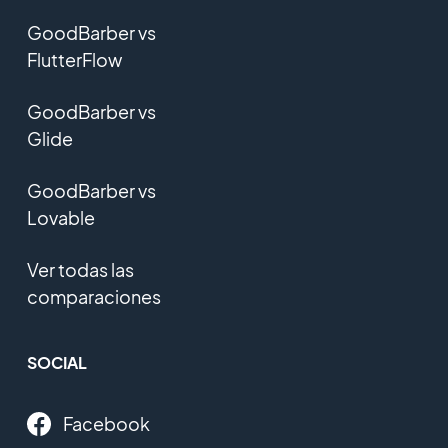
GoodBarber vs
FlutterFlow
GoodBarber vs
Glide
GoodBarber vs
Lovable
Ver todas las
comparaciones
SOCIAL
Facebook