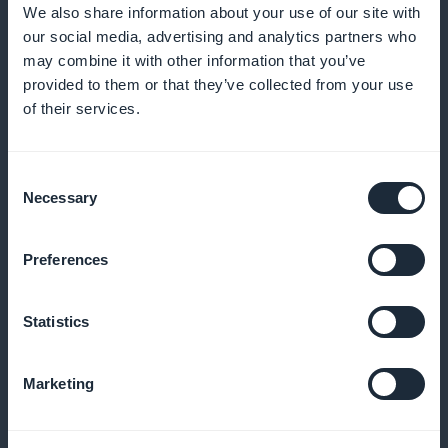
We also share information about your use of our site with
our social media, advertising and analytics partners who
may combine it with other information that you’ve
Notificaciones push específicas
provided to them or that they’ve collected from your use
of their services.
Informe a sus lectores sobre una nueva publicación o
una promoción en curso
Consent
Necessary
Selection
Descuentos personalizados
Preferences
Ofrezca promociones específicas en función de los
Statistics
hábitos de lectura o la temporada
Marketing
Aplicación 100% de marca blanca