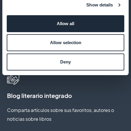
Show details
Distribuya sus contenidos con una identidad gráfica
totalmente personalizada
Allow all
Allow selection
Relanzamiento automático de la cesta
Recordar a los lectores que compren los libros
Deny
olvidados en sus cestas
Blog literario integrado
Comparta artículos sobre sus favoritos, autores o
noticias sobre libros