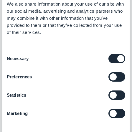
Gratis
We also share information about your use of our site with
our social media, advertising and analytics partners who
may combine it with other information that you’ve
provided to them or that they’ve collected from your use
Compra otra vez
of their services.
Ofrezca a tus clientes que renueven un
pedido existente en 1 clic
$5/mes
Consent
Necessary
Selection
ClickSend
Preferences
Agrega funcionalidad de mensajería de
texto y automatizaciones a tu aplicación
Statistics
Gratis
Marketing
Códigos de descuento
Crea ofertas especiales y potencia las