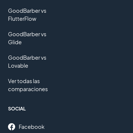
GoodBarber vs
FlutterFlow
GoodBarber vs
Glide
GoodBarber vs
Lovable
Ver todas las
comparaciones
SOCIAL
Facebook