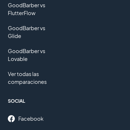
GoodBarber vs
FlutterFlow
GoodBarber vs
Glide
GoodBarber vs
Lovable
Ver todas las
comparaciones
SOCIAL
Facebook