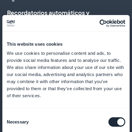
Recordatorios automáticos y
notificaciones push
Envíe recordatorios y notificaciones para reducir las
This website uses cookies
ausencias y fomentar las reservas regulares
We use cookies to personalise content and ads, to
provide social media features and to analyse our traffic.
We also share information about your use of our site with
Programa de fidelización para sus
our social media, advertising and analytics partners who
clientes
may combine it with other information that you’ve
provided to them or that they’ve collected from your use
of their services.
Premie a sus clientes fieles con ventajas y
recompensas exclusivas
Consent
Necessary
Selection