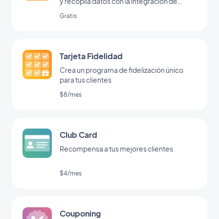
y recopila datos con la integración de
formularios de GoodBarber.
Gratis
Tarjeta Fidelidad
Crea un programa de fidelización único
para tus clientes
$8/mes
Club Card
Recompensa a tus mejores clientes
$4/mes
Couponing