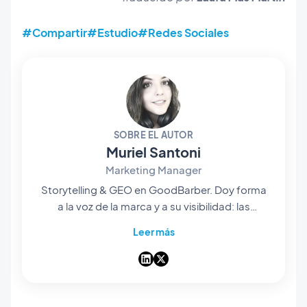
#Compartir
#Estudio
#Redes Sociales
SOBRE EL AUTOR
Muriel Santoni
Marketing Manager
Storytelling & GEO en GoodBarber. Doy forma
a la voz de la marca y a su visibilidad: las
historias que contamos, las palabras que
Leer más
elegimos y —cada vez más— la manera en que
aparecen en las respuestas de las IA.
Narradora de corazón, me paso los días
haciendo que nuestro app builder no-code
sea fácil de encontrar e imposible de olvidar.