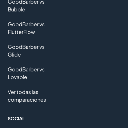
GoodBarber vs
Bubble
GoodBarber vs
FlutterFlow
GoodBarber vs
Glide
GoodBarber vs
Lovable
Ver todas las
comparaciones
SOCIAL