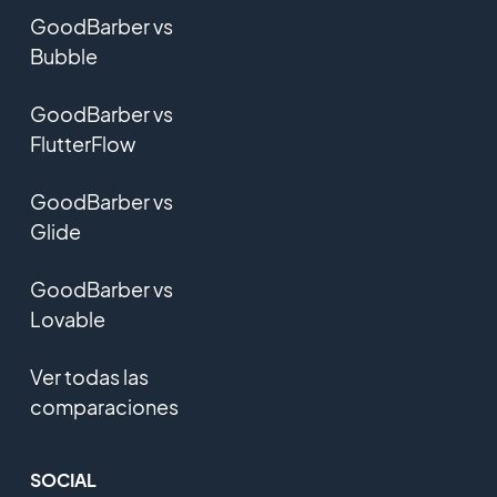
GoodBarber vs
Bubble
GoodBarber vs
FlutterFlow
GoodBarber vs
Glide
GoodBarber vs
Lovable
Ver todas las
comparaciones
SOCIAL