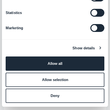
Disfruta de una nueva plantilla para los
Statistics
detalles de los puntos de tu sección de
Mapa.
iOS
Android
PWA
Marketing
Descubre una nueva plantilla de sección
de Agenda. Moderna y clara, le dará un
toque fresco a tu aplicación.
iOS
Show details
Android
PWA
Descubre nuestra nueva plantilla
Allow all
moderna de "Filtros" disponible para
todas tus categorías de contenido.
Allow selection
iOS
Android
PWA
Para una personalización de diseño aún
Deny
más avanzada, ahora puedes agregar