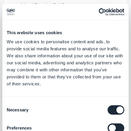
Menú Floating TabBar
Se corrigió un problema que hacía que
el botón de cierre de la pestaña 'Otro'
This website uses cookies
se mostrara con el tamaño incorrecto.
We use cookies to personalise content and ads, to
PWA
provide social media features and to analyse our traffic.
We also share information about your use of our site with
our social media, advertising and analytics partners who
Extensión de Código Personalizado
may combine it with other information that you’ve
Se corrigió un problema que hacía que
provided to them or that they’ve collected from your use
of their services.
el evento gbViewDidAppear se
Consent
GoodBarber Content App
Necessary
Selection
General
Preferences