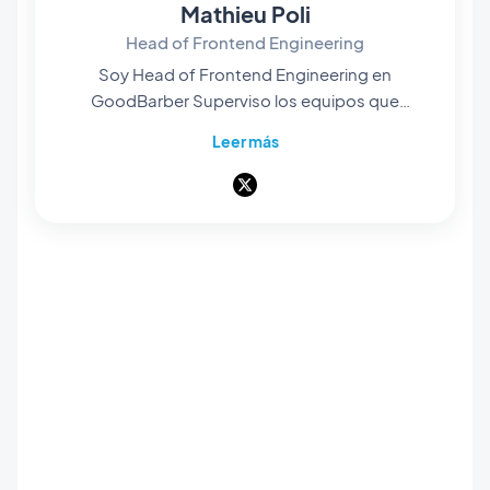
Mathieu Poli
Head of Frontend Engineering
Soy Head of Frontend Engineering en
GoodBarber Superviso los equipos que
diseñan los motores de renderizado en el
Leer más
corazón de nuestra plataforma no-code: son
ellos los que dan vida a los proyectos de
nuestros usuarios y los convierten en
aplicaciones nativas, fluidas y cuidadas. Todo
lo que se ve y se manipula en pantalla pasa por
sus manos. Pionero del no-code móvil,
apasionado de la arquitectura de software y
del diseño de producto, también doy clases en
universidades y escuelas privadas. Aquí
escribo sobre ingeniería frontend, diseño de
producto e IA — y sobre todo lo que ocurre
cuando esos tres mundos se encuentran.