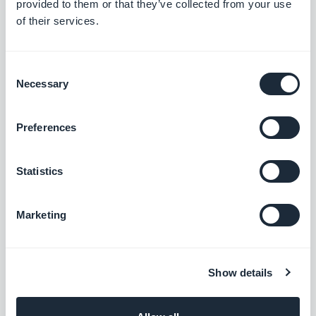
provided to them or that they’ve collected from your use
mostraba en el iPad.
of their services.
Add-on Comunidad
Consent
Necessary
Selection
En la sección Lista de usuarios, Se ha
solucionado un problema por el cual la
Preferences
distancia no se mostraba cuando el
usuario buscaba con una clasificación
Statistics
de ubicación.
Add-on gestión interna de publicidad.
Marketing
Ahora, se muestra un fondo negro que
se ajusta a toda la pantalla cuando se
Show details
muestra un anuncio intersticial.