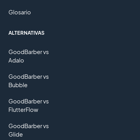
Glosario
ALTERNATIVAS
GoodBarber vs
Adalo
GoodBarber vs
Bubble
GoodBarber vs
FlutterFlow
GoodBarber vs
Glide