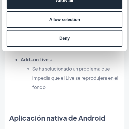
Allow all
Live Live Audio
Se ha solucionado un problema que
Allow selection
causaba un bloqueo cuando el usuario
intentaba detener la radio en vivo.
Deny
Add-on Live +
Se ha solucionado un problema que
impedía que el Live se reprodujera en el
fondo.
Aplicación nativa de Android