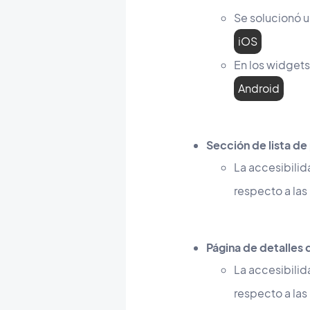
Se solucionó 
iOS
En los widget
Android
Sección de lista d
La accesibilid
respecto a la
Página de detalles
La accesibilid
respecto a la