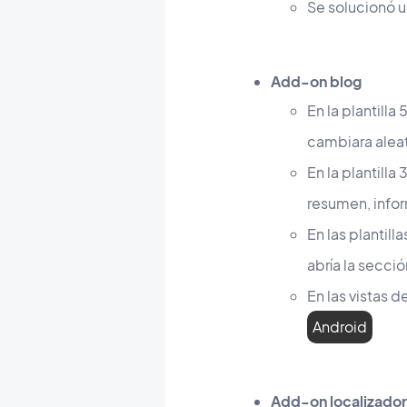
Se solucionó 
Add-on blog
En la plantill
cambiara aleat
En la plantill
resumen, infor
En las plantil
abría la secci
En las vistas 
Android
Add-on localizador