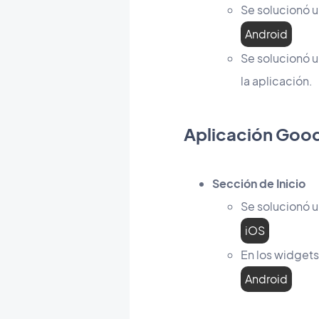
Se solucionó 
Android
Se solucionó u
la aplicación.
​Aplicación Goo
Sección de Inicio
Se solucionó 
iOS
En los widget
Android