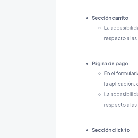
Sección carrito
La accesibilid
respecto a la
Página de pago
En el formular
la aplicación. 
La accesibilid
respecto a la
Sección click to