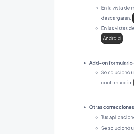
En la vista de
descargaran.
En las vistas 
Android
Add-on formulario
Se solucionó 
confirmación.
Otras correcciones
Tus aplicacion
Se solucionó u