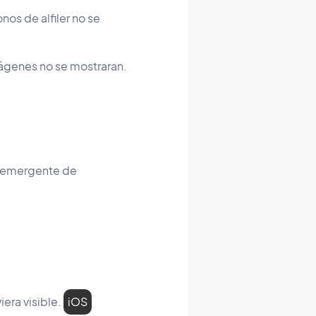
nos de alfiler no se
mágenes no se mostraran.
a emergente de
era visible.
iOS