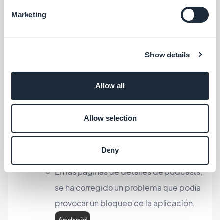
ajustes.
iOS
Marketing
Sección de vídeos
Show details
En las listas que utilizan la plantilla Une
Condensed, se ha corregido un
Allow all
problema que podía provocar un
bloqueo cuando había más de una
Allow selection
categoría.
iOS
Deny
Sección Podcasts
En las páginas de detalles de podcasts,
se ha corregido un problema que podía
provocar un bloqueo de la aplicación.
Android