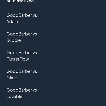
ALTERNATIVAS
GoodBarber vs
Adalo
GoodBarber vs
Bubble
GoodBarber vs
FlutterFlow
GoodBarber vs
Glide
GoodBarber vs
Lovable