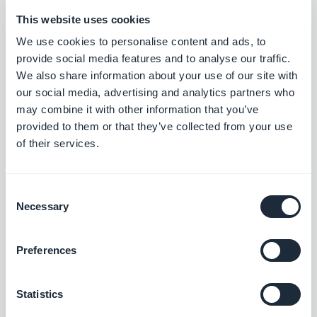
Condensed, se ha corregido un
This website uses cookies
problema que impedía la visualización
We use cookies to personalise content and ads, to
de la información adicional.
iOS
provide social media features and to analyse our traffic.
We also share information about your use of our site with
En las listas que utilizan la plantilla
our social media, advertising and analytics partners who
Mínima, se ha corregido un problema
may combine it with other information that you’ve
que podía provocar la desalineación del
provided to them or that they’ve collected from your use
of their services.
localizador.
PWA
En las páginas de detalles, se ha
Consent
corregido un problema que impedía
Necessary
Selection
que los GIF aparecieran correctamente.
iOS
Preferences
Se ha corregido un problema que podía
provocar un bloqueo tras cambiar la
Statistics
unidad de distancia en la página de