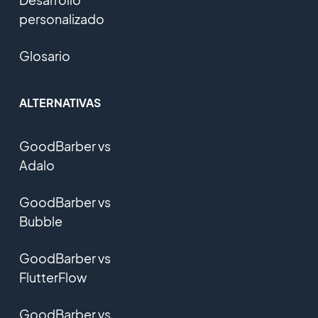
personalizado
Glosario
ALTERNATIVAS
GoodBarber vs
Adalo
GoodBarber vs
Bubble
GoodBarber vs
FlutterFlow
GoodBarber vs