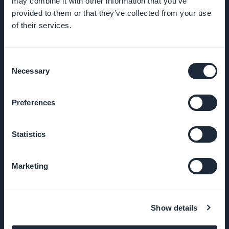
may combine it with other information that you’ve
Prensa
provided to them or that they’ve collected from your use
of their services.
T&C
Política de
Consent
privacidad y
Necessary
Selection
RGPD
Preferences
Contacto
Statistics
PRODUCTO
Marketing
App de tienda
online
Show details
Crear una app