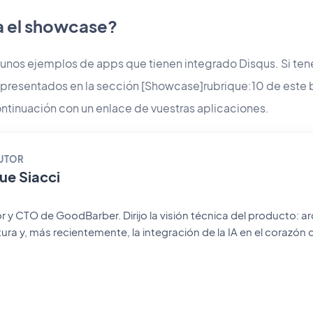
a el showcase?
nos ejemplos de apps que tienen integrado Disqus. Si tené
r presentados en la sección [Showcase]rubrique:10 de este 
ontinuación con un enlace de vuestras aplicaciones.
AUTOR
ue Siacci
y CTO de GoodBarber. Dirijo la visión técnica del producto: ar
tura y, más recientemente, la integración de la IA en el corazón 
or de corazón, sigo cerca del código y de las decisiones de ing
uarios de GoodBarber publicar sus apps sin escribir una sola lí