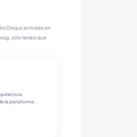
is Disqus activado en
blog,
sólo tenéis que
quitectura,
de la plataforma.
eniería que permiten a
nea de código.