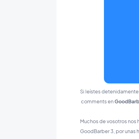
Si leístes detenidamente
comments en
GoodBarb
Muchos de vosotros nos 
GoodBarber 3, por unas ho