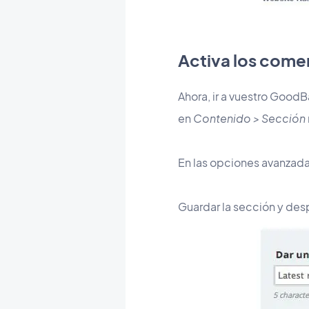
Activa los comen
Ahora, ir a vuestro Good
en
Contenido > Sección
En las opciones avanzada
Guardar la sección y des