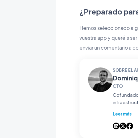
¿Preparado par
Hemos seleccionado algu
vuestra app y queréis se
enviar un comentario a c
SOBRE EL 
Dominiq
CTO
Cofundador 
infraestruc
Desarrollad
Leer más
miles de us