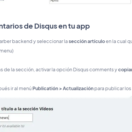
tarios de Disqus en tu app
Barber backend y seleccionar la
sección artículo
en la cual q
menu)
s de la sección, activar la opción Disqus comments y
copia
pués ir al menú
Publicatión > Actualización
para publicar lo