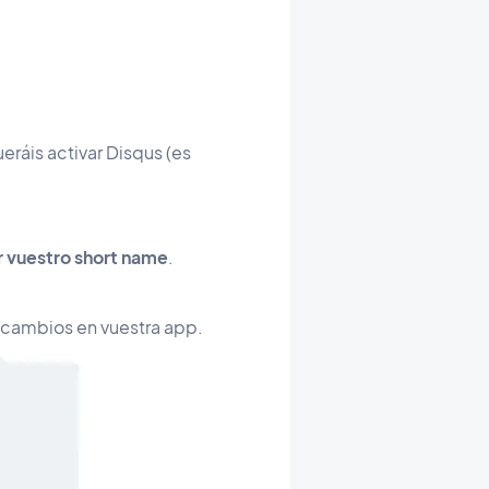
ueráis activar Disqus (es
r vuestro short name
.
s cambios en vuestra app.