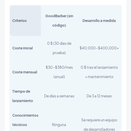
GoodBarber (sin
Criterios
Desarrollo a medida
código)
0 $ (30 días de
Coste inicial
$40,000-$400,000+
prueba)
$30-$380/mes
0 $ tras el lanzamiento
Coste mensual
(anual)
+ mantenimiento
Tiempo de
De días a semanas
De 3 a 12 meses
lanzamiento
Conocimientos
Se requiere un equipo
técnicos
Ninguna
de desarrolladores