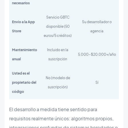
necesarios
Servicio GBTC
Envío a la App
Su desarrollador o
disponible (50
Store
agencia
euros/5 créditos)
Mantenimiento
Incluido en la
5.000-$20.000+/año
anual
suscripción
Usted es el
No (modelo de
propietario del
Sí
suscripción)
código
El desarrollo a medida tiene sentido para
requisitos realmente únicos: algoritmos propios,
integraciones profundas de sistemas heredados o