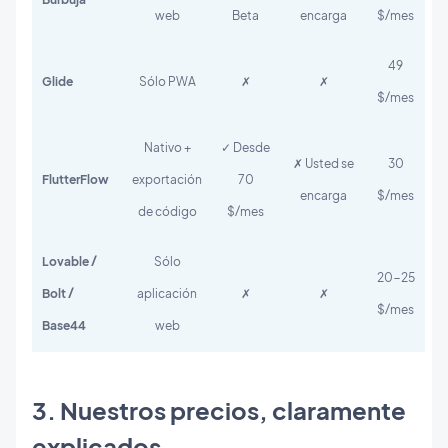
web
Beta
encarga
$/mes
49
Glide
Sólo PWA
✗
✗
$/mes
Nativo +
✓ Desde
✗ Usted se
30
FlutterFlow
exportación
70
encarga
$/mes
de código
$/mes
Lovable /
Sólo
20-25
Bolt /
aplicación
✗
✗
$/mes
Base44
web
3. Nuestros precios, claramente
explicados