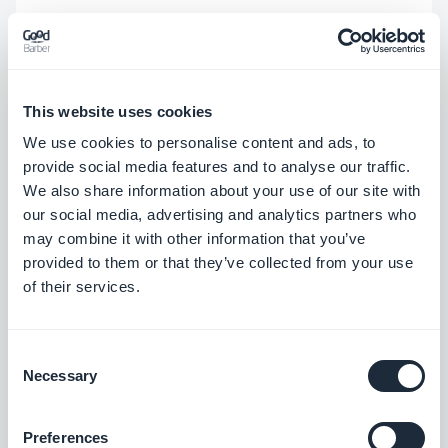
Todos los planes incluyen una
prueba gratuita de
30 días, sin necesidad de tarjeta de crédito
.
Todos los detalles en
goodbarber.com/pricing
.
This website uses cookies
We use cookies to personalise content and ads, to
Nuestras apps son realmente nativas - no
provide social media features and to analyse our traffic.
We also share information about your use of our site with
webviews
our social media, advertising and analytics partners who
may combine it with other information that you’ve
Algunas plataformas comercializan aplicaciones
provided to them or that they’ve collected from your use
"nativas" que en realidad son aplicaciones web
of their services.
empaquetadas en un caparazón nativo (una
webview).
Nuestras aplicaciones para iOS y
Consent
Android son 100% nativas.
Eso significa mejor
Necessary
Selection
rendimiento, acceso completo al hardware del
Preferences
dispositivo y mayores índices de aceptación en la