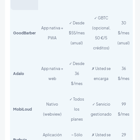
✓ GBTC
✓ Desde
30
App nativa +
(opcional,
GoodBarber
$55/mes
$/mes
PWA
50 €/5
(anual)
(anual)
créditos)
✓ Desde
App nativa +
✗ Usted se
36
Adalo
36
web
encarga
$/mes
$/mes
✓ Todos
Nativo
✓ Servicio
99
MobiLoud
los
(webview)
gestionado
$/mes
planes
Aplicación
~ Sólo
✗ Usted se
29
Burbuja