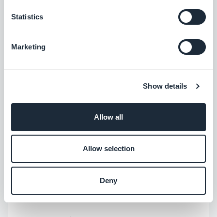
trabajo y cada vez que s
e actualiza un código de
Statistics
promoción
, se
crea un proyecto en su panel de
control
. En este proyecto, detallaron exactamente
Marketing
qué KPI buscar y cuáles son las próximas acciones
a tomar.
Show details
Allow all
Allow selection
Deny