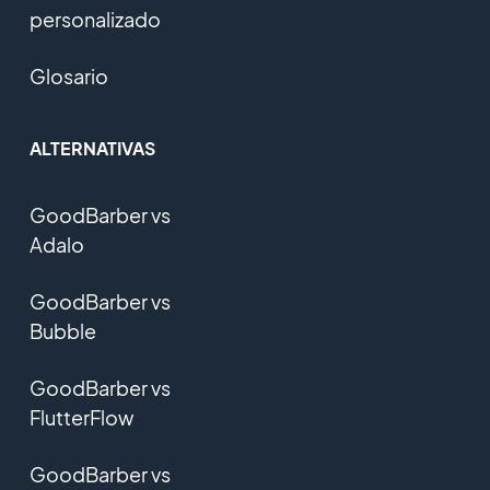
personalizado
Glosario
ALTERNATIVAS
GoodBarber vs
Adalo
GoodBarber vs
Bubble
GoodBarber vs
FlutterFlow
GoodBarber vs