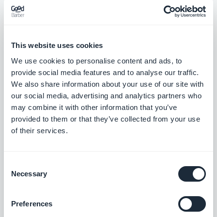
​4. Analiza tus resultados
This website uses cookies
We use cookies to personalise content and ads, to
Una vez que termine el Cyber Monday, es hora de
provide social media features and to analyse our traffic.
We also share information about your use of our site with
analizar sus resultados para obtener información
our social media, advertising and analytics partners who
para futuras campañas.
may combine it with other information that you’ve
provided to them or that they’ve collected from your use
of their services.
Para asegurarte de que se toman el tiempo
necesario para sentarse y analizar tus resultados,
los propietarios de Urban Shango han
creado un
Consent
Necessary
Selection
zap utilizando el trigger de actualización del
código promocional.
Preferences
Usan Asana como un software de gestión del