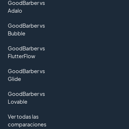
GoodBarber vs
Adalo
GoodBarber vs
Bubble
GoodBarber vs
FlutterFlow
GoodBarber vs
Glide
GoodBarber vs
Lovable
Ver todas las
comparaciones