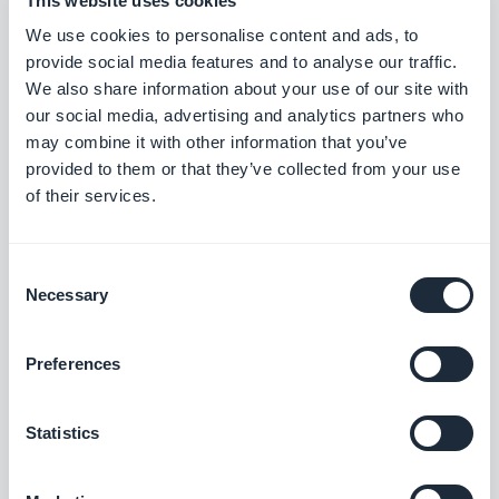
This website uses cookies
anticipación en acción, añadiendo una nueva
We use cookies to personalise content and ads, to
dimensión a tu estrategia de marketing. Cada
provide social media features and to analyse our traffic.
segundo cuenta, y cada momento se convierte en
We also share information about your use of our site with
una oportunidad para reforzar el vínculo con tu
our social media, advertising and analytics partners who
may combine it with other information that you’ve
público.
provided to them or that they’ve collected from your use
of their services.
Consent
Necessary
Selection
SOBRE EL AUTOR
Muriel Santoni
Preferences
Marketing Manager
Storytelling & GEO en GoodBarber. Doy forma
a la voz de la marca y a su visibilidad: las
Statistics
historias que contamos, las palabras que
Leer más
elegimos y —cada vez más— la manera en que