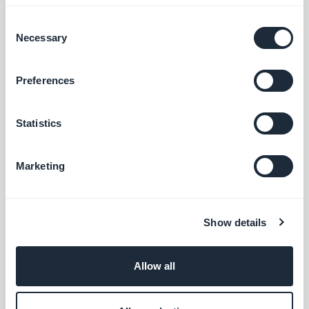
Adaptarse a los dispositivos: los usuarios
Consent
reaccionan de manera diferente.
La tasa de
Necessary
Selection
aceptación de Android es mucho más alta
(91%) que iOS (43.9%)
. Esto se explica por el
Preferences
hecho de que los usuarios de iOS deben
aceptar activamente las notificaciones push,
Statistics
mientras que Android habilita
Marketing
automáticamente las notificaciones push
Los usuarios tienden a procesar las notificaciones
en Android, ya que hay una bandeja de entrada
Show details
que solo se borra cuando abres manualmente
cada [notificación]; mientras que en iOS, una vez
Allow all
que abre una notificación desde la pantalla de
bloqueo, todas las demás se borran".