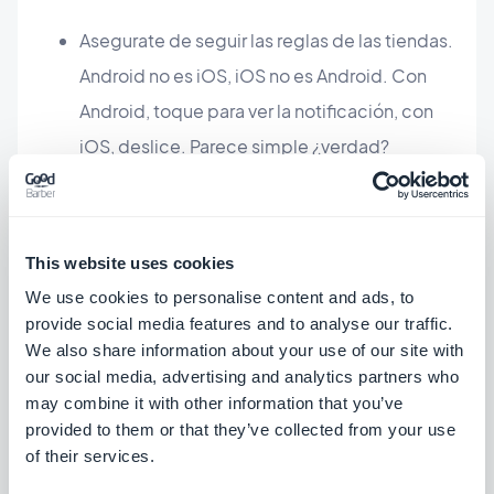
Asegurate de seguir las reglas de las tiendas.
Android no es iOS, iOS no es Android. Con
Android, toque para ver la notificación, con
iOS, deslice. Parece simple ¿verdad?
En cuanto a la duración de las notificaciones push:
recuerda mantener las notificaciones push cortas y
al punto. Esto hará que tu notificación push sea
This website uses cookies
legible al instante por el usuario. Como una regla
We use cookies to personalise content and ads, to
de oro:
provide social media features and to analyse our traffic.
We also share information about your use of our site with
- 60-90 caracteres para Android.
our social media, advertising and analytics partners who
- No más de 120 caracteres para iOS
may combine it with other information that you’ve
De esta manera, tu notificación push aparecerá en
provided to them or that they’ve collected from your use
of their services.
su totalidad.