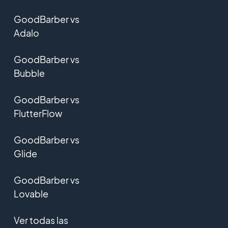
GoodBarber vs
Adalo
GoodBarber vs
Bubble
GoodBarber vs
FlutterFlow
GoodBarber vs
Glide
GoodBarber vs
Lovable
Ver todas las