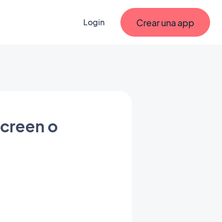
Crear una app
Login
Screen o