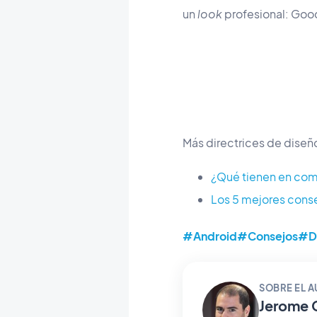
un
look
profesional: Goo
Más directrices de diseñ
¿Qué tienen en com
Los 5 mejores conse
#Android
#Consejos
#D
SOBRE EL 
Jerome 