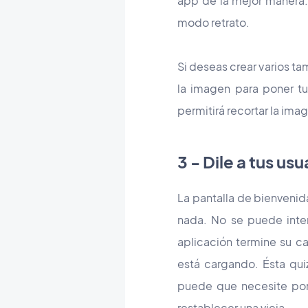
app de la mejor manera
modo retrato.
Si deseas crear varios t
la imagen para poner tu
permitirá recortar la ima
3 - Dile a tus u
La pantalla de bienvenid
nada. No se puede inter
aplicación termine su 
está cargando. Ésta qui
puede que necesite pon
restablecer una vieja...