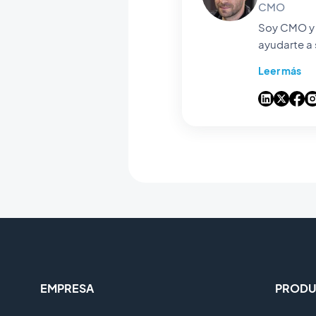
CMO
Soy CMO y socio de GoodBarbe
ayudarte a 
transforman
Leer más
inteligencia artificial en nu
experiencia
EMPRESA
PRODU