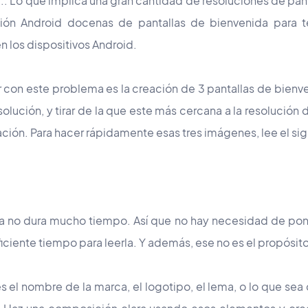
... Lo que implica una gran cantidad de resoluciones de pant
ción Android docenas de pantallas de bienvenida para t
n los dispositivos Android.
r con este problema es la creación de 3 pantallas de bienve
solución, y tirar de la que este más cercana a la resolución d
cación. Para hacer rápidamente esas tres imágenes, lee el si
a no dura mucho tiempo. Así que no hay necesidad de pone
ficiente tiempo para leerla. Y además, ese no es el propósit
s el nombre de la marca, el logotipo, el lema, o lo que sea q