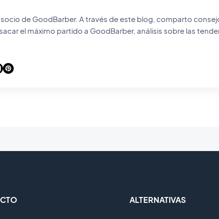
r. A través de este blog, comparto consejos prácticos para
sacar el máximo partido a GoodBarber, análisis sobre las tend
do el mundo móvil y el no-code, así como algunas reflexiones 
estro sector. Si algún artículo te inspira una pregunta, una idea o una
 que quieras compartir, conversemos en los comentarios.
CTO
ALTERNATIVAS