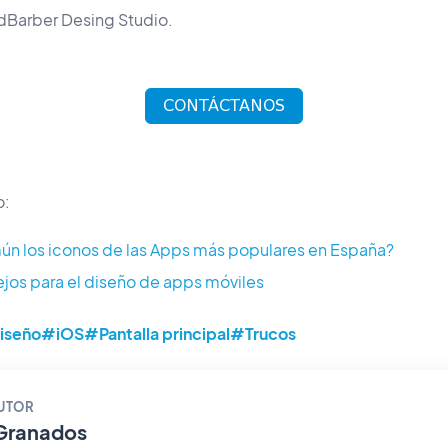
dBarber Desing Studio.
o:
ún los iconos de las Apps más populares en España?
jos para el diseño de apps móviles
iseño
#iOS
#Pantalla principal
#Trucos
AUTOR
Granados