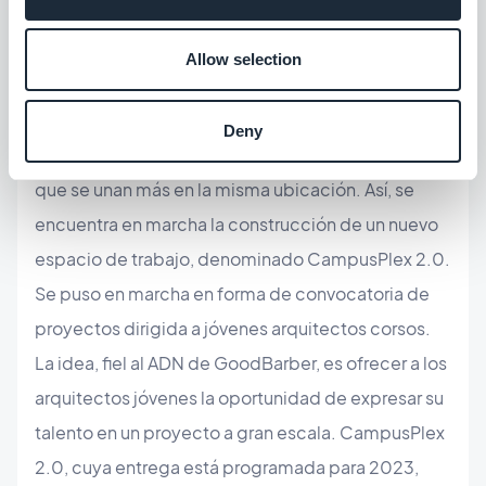
época), lo que dará lugar a una estrecha
colaboración entre las dos empresas incluso antes
Allow selection
de GoodBarber. En la actualidad, CampusPlex
alberga principalmente a GoodBarber y algunas
Deny
empresas digitales, pero existe una demanda de
que se unan más en la misma ubicación. Así, se
encuentra en marcha la construcción de un nuevo
espacio de trabajo, denominado CampusPlex 2.0.
Se puso en marcha en forma de convocatoria de
proyectos dirigida a jóvenes arquitectos corsos.
La idea, fiel al ADN de GoodBarber, es ofrecer a los
arquitectos jóvenes la oportunidad de expresar su
talento en un proyecto a gran escala. CampusPlex
2.0, cuya entrega está programada para 2023,