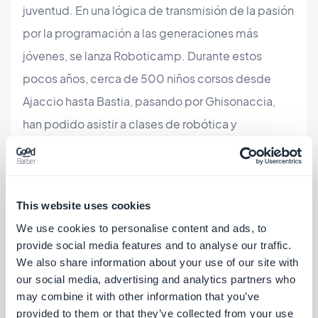
juventud. En una lógica de transmisión de la pasión
por la programación a las generaciones más
jóvenes, se lanza Roboticamp. Durante estos
pocos años, cerca de 500 niños corsos desde
Ajaccio hasta Bastia, pasando por Ghisonaccia,
han podido asistir a clases de robótica y
codificación en robots Lego Mindstorms Ev3.
Estos robots e interfaces intuitivas han permitido
seducir a una nueva generación, con la esperanza
This website uses cookies
de seguir desarrollando el sector tecnológico de
We use cookies to personalise content and ads, to
la isla.
provide social media features and to analyse our traffic.
Además de la juventud, GoodBarber participa
We also share information about your use of our site with
our social media, advertising and analytics partners who
activamente en el desarrollo del ecosistema
may combine it with other information that you’ve
empresarial corso. A finales de 2015, Sébastien
provided to them or that they’ve collected from your use