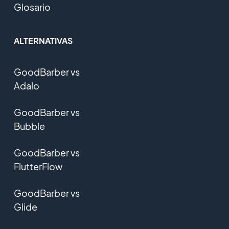
Glosario
ALTERNATIVAS
GoodBarber vs
Adalo
GoodBarber vs
Bubble
GoodBarber vs
FlutterFlow
GoodBarber vs
Glide