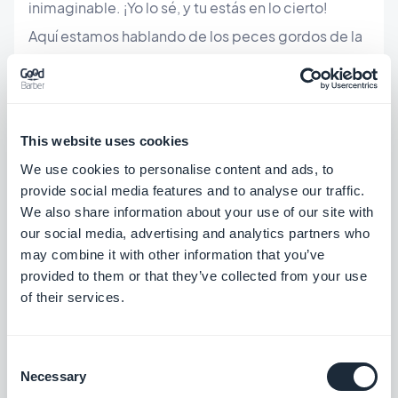
inimaginable. ¡Yo lo sé, y tu estás en lo cierto!
Aquí estamos hablando de los peces gordos de la
red. Pero también estamos hablando sobre un
nuevo mundo.
Un mundo que tiene smartphones como norma, no
This website uses cookies
cómo excepción.
We use cookies to personalise content and ads, to
Un mundo donde las personas quieren estar más
provide social media features and to analyse our traffic.
informadas, y quieren saber más y más, en todo
We also share information about your use of our site with
our social media, advertising and analytics partners who
momento y en todos los sitios.
may combine it with other information that you’ve
provided to them or that they’ve collected from your use
No creo que necesites un estudio para saber que
of their services.
los datos móviles son el presente y el futuro.
Lo que necesitas es pensar en cómo sacar
Consent
provecho de esta situación, para tu comunicación
Necessary
Selection