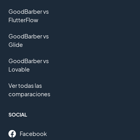
GoodBarber vs
FlutterFlow
GoodBarber vs
Glide
GoodBarber vs
Lovable
Ver todas las
comparaciones
SOCIAL
Facebook